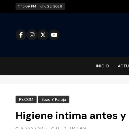
Saltar
11:15:09 PM
julio 28, 2026
al
contenido
To
INICIO
ACTU
PY.COM
Sexo Y Pareja
Higiene intima antes y
Junio 25, 2013
0
3 Minutos