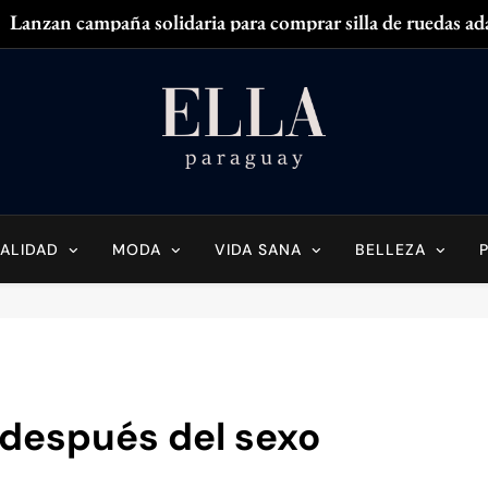
Lanzan campaña solidaria para comprar silla de ruedas ad
Zendaya acaparó
¿
¿Tenés olor en
Ella Paraguay
do Sobre La Mujer Actual
Lanzan campaña solidaria para comprar silla de ruedas ad
Zendaya acaparó
ALIDAD
MODA
VIDA SANA
BELLEZA
¿
¿Tenés olor en
 después del sexo