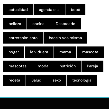
actualidad
agenda ella
bebé
belleza
cocina
Destacado
entretenimiento
hacelo vos misma
hogar
la vidriera
mamá
mascota
mascotas
moda
nutrición
Pareja
receta
Salud
sexo
tecnología