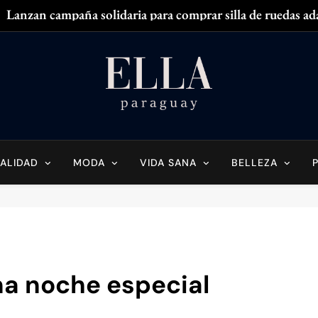
Lanzan campaña solidaria para comprar silla de ruedas ad
Zendaya acaparó
¿
¿Tenés olor en
Ella Paraguay
do Sobre La Mujer Actual
Lanzan campaña solidaria para comprar silla de ruedas ad
Zendaya acaparó
ALIDAD
MODA
VIDA SANA
BELLEZA
¿
¿Tenés olor en
na noche especial