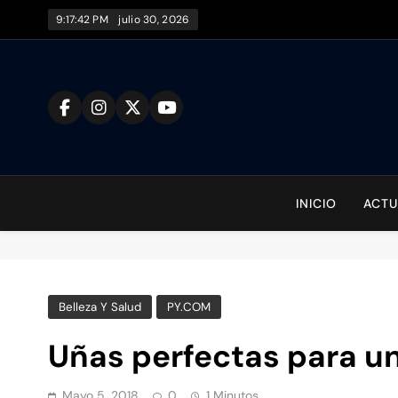
Saltar
9:17:43 PM
julio 30, 2026
al
contenido
To
INICIO
ACTU
Belleza Y Salud
PY.COM
Uñas perfectas para u
Mayo 5, 2018
0
1 Minutos