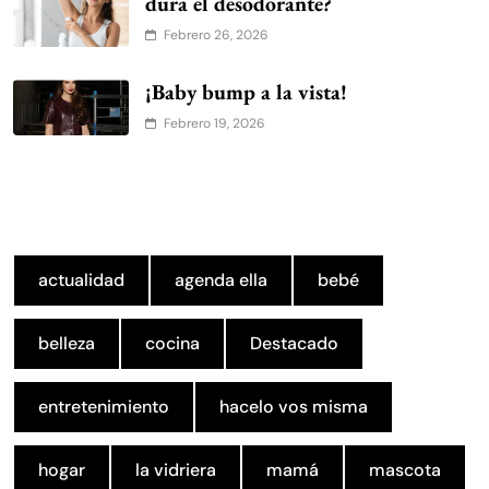
dura el desodorante?
Febrero 26, 2026
¡Baby bump a la vista!
Febrero 19, 2026
actualidad
agenda ella
bebé
belleza
cocina
Destacado
entretenimiento
hacelo vos misma
hogar
la vidriera
mamá
mascota