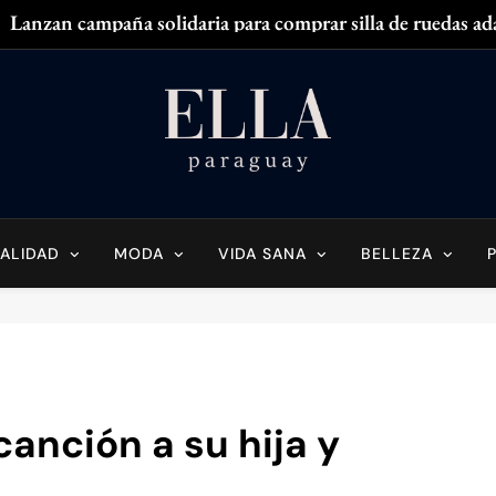
Lanzan campaña solidaria para comprar silla de ruedas ad
Zendaya acaparó
¿
¿Tenés olor en
Ella Paraguay
do Sobre La Mujer Actual
Lanzan campaña solidaria para comprar silla de ruedas ad
Zendaya acaparó
ALIDAD
MODA
VIDA SANA
BELLEZA
¿
¿Tenés olor en
anción a su hija y