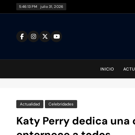
Saltar
5:46:13 PM
julio 31, 2026
al
contenido
To
INICIO
ACTU
Actualidad
Celebridades
Katy Perry dedica una c
enternece a todos