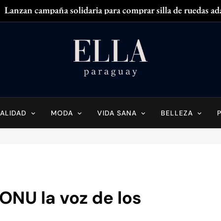
Lanzan campaña solidaria para comprar silla de ruedas ad
Zendaya acaparó
¿
¿Tenés olor en
Ella Paraguay
do Sobre La Mujer Actual
Lanzan campaña solidaria para comprar silla de ruedas ad
Zendaya acaparó
ALIDAD
MODA
VIDA SANA
BELLEZA
¿
¿Tenés olor en
 ONU la voz de los