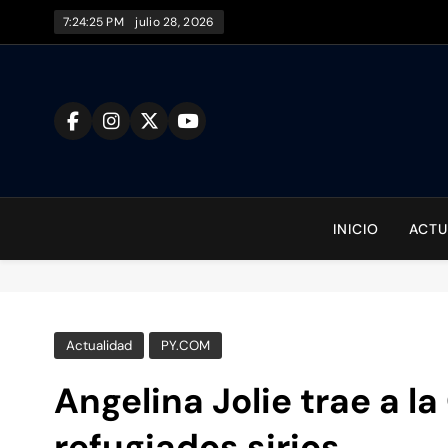
Saltar
7:24:25 PM
julio 28, 2026
al
contenido
To
INICIO
ACTU
Actualidad
PY.COM
Angelina Jolie trae a la
refugiados sirios