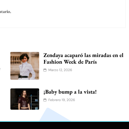
tario.
Zendaya acaparó las miradas en el
Fashion Week de París
e
Marzo 12, 2026
o
¡Baby bump a la vista!
Febrero 19, 2026