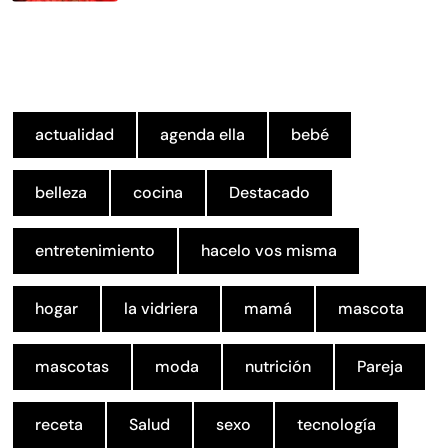
actualidad
agenda ella
bebé
belleza
cocina
Destacado
entretenimiento
hacelo vos misma
hogar
la vidriera
mamá
mascota
mascotas
moda
nutrición
Pareja
receta
Salud
sexo
tecnología