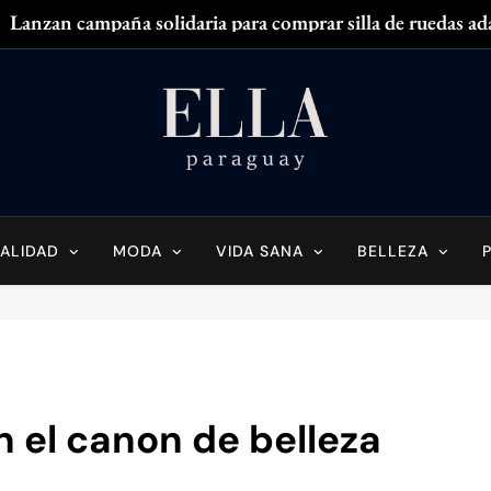
Lanzan campaña solidaria para comprar silla de ruedas ad
Zendaya acaparó
¿
¿Tenés olor en
Ella Paraguay
do Sobre La Mujer Actual
Lanzan campaña solidaria para comprar silla de ruedas ad
Zendaya acaparó
ALIDAD
MODA
VIDA SANA
BELLEZA
¿
¿Tenés olor en
n el canon de belleza