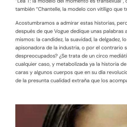
“Lea T: la modelo del momento es transexual”, o
también “Chantelle, la modelo con vitíligo que tr
Acostumbramos a admirar estas historias, pero 
después de que Vogue dedique unas palabras a C
mismos: la candidez, la suavidad, la delgadez, l
apisonadora de la industria, o por el contrari
despreocupados? ¿Se trata de un circo mediátic
cualquier caso, y metabolizada ya la historia 
caras y algunos cuerpos que en su día revoluci
de la presunta cualidad extraña que los acomp