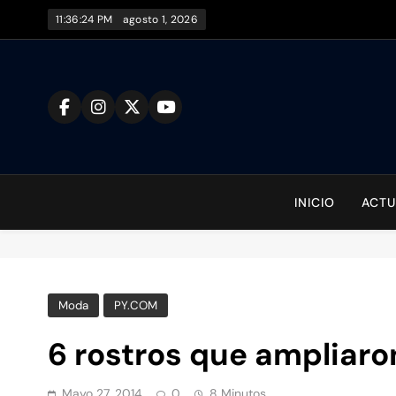
Saltar
11:36:26 PM
agosto 1, 2026
al
contenido
To
INICIO
ACTU
Moda
PY.COM
6 rostros que ampliaro
Mayo 27, 2014
0
8 Minutos