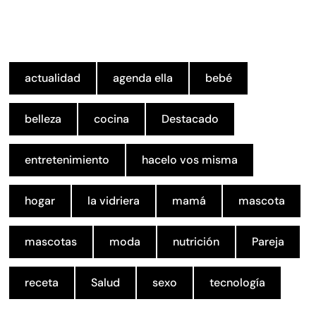
actualidad
agenda ella
bebé
belleza
cocina
Destacado
entretenimiento
hacelo vos misma
hogar
la vidriera
mamá
mascota
mascotas
moda
nutrición
Pareja
receta
Salud
sexo
tecnología