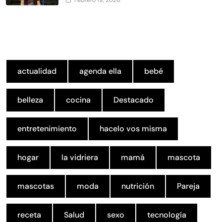
actualidad
agenda ella
bebé
belleza
cocina
Destacado
entretenimiento
hacelo vos misma
hogar
la vidriera
mamá
mascota
mascotas
moda
nutrición
Pareja
receta
Salud
sexo
tecnología