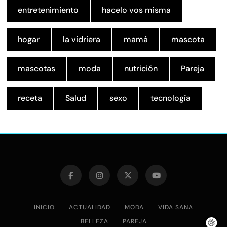
entretenimiento
hacelo vos misma
hogar
la vidriera
mamá
mascota
mascotas
moda
nutrición
Pareja
receta
Salud
sexo
tecnología
INICIO
ACTUALIDAD
MODA
VIDA SANA
BELLEZA
PAREJA