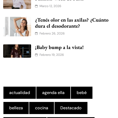
Marzo 12, 2026
¿Tenés olor en las axilas? ¿Cuánto
dura el desodorante?
Febrero 26, 2026
¡Baby bump a la vista!
Febrero 19, 2026
actualidad
agenda ella
bebé
belleza
cocina
Destacado