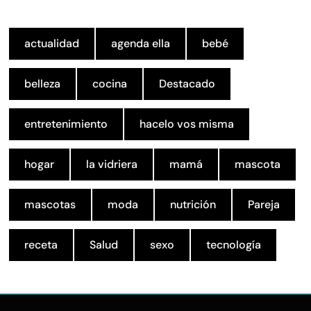
actualidad
agenda ella
bebé
belleza
cocina
Destacado
entretenimiento
hacelo vos misma
hogar
la vidriera
mamá
mascota
mascotas
moda
nutrición
Pareja
receta
Salud
sexo
tecnología