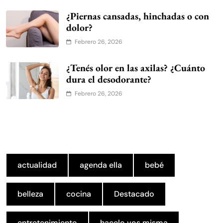
¿Piernas cansadas, hinchadas o con
dolor?
Febrero 26, 2026
¿Tenés olor en las axilas? ¿Cuánto
dura el desodorante?
Febrero 26, 2026
actualidad
agenda ella
bebé
belleza
cocina
Destacado
entretenimiento
hacelo vos misma