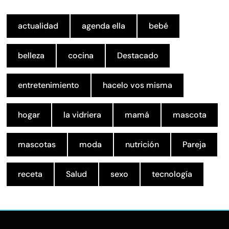
actualidad
agenda ella
bebé
belleza
cocina
Destacado
entretenimiento
hacelo vos misma
hogar
la vidriera
mamá
mascota
mascotas
moda
nutrición
Pareja
receta
Salud
sexo
tecnología