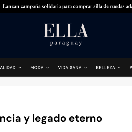
Lanzan campaña solidaria para comprar silla de ruedas ad
Zendaya acaparó
¿
¿Tenés olor en
Ella Paraguay
do Sobre La Mujer Actual
Lanzan campaña solidaria para comprar silla de ruedas ad
Zendaya acaparó
ALIDAD
MODA
VIDA SANA
BELLEZA
¿
¿Tenés olor en
ncia y legado eterno