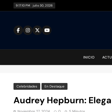
Saltar
9:17:11 PM
julio 30, 2026
al
contenido
To
INICIO
ACTU
Celebridades
En Destaque
Audrey Hepburn: Elega
Noviembre 27, 2024
0
5 Minutos