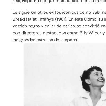
real, Hepburn conquistó al público con su fresc
Le siguieron otros éxitos icónicos como Sabrina
Breakfast at Tiffany’s (1961). En este último, su
vestido negro y collar de perlas, se convirtió e
con directores destacados como Billy Wilder y
las grandes estrellas de la época.