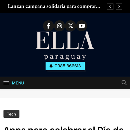
Saltar
Lanzan campaña solidaria para comprar
al
silla de ruedas adaptada para mujer con
esclerosis múltiple
contenido
Zendaya acaparó las miradas en el Fashion
Week de París
¿Piernas cansadas, hinchadas o con dolor?
¿Tenés olor en las axilas? ¿Cuánto dura el
desodorante?
Lanzan campaña solidaria para comprar
silla de ruedas adaptada para mujer con
esclerosis múltiple
Ella Paraguay
0985 866613
Zendaya acaparó las miradas en el Fashion
Todo Sobre La Mujer Actual
Week de París
¿Piernas cansadas, hinchadas o con dolor?
MENÚ
¿Tenés olor en las axilas? ¿Cuánto dura el
desodorante?
Tech
Apps para celebrar el Día de