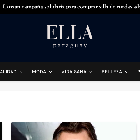
Lanzan campaña solidaria para comprar silla de ruedas ad
Zendaya acaparó
¿
¿Tenés olor en
Ella Paraguay
do Sobre La Mujer Actual
Lanzan campaña solidaria para comprar silla de ruedas ad
Zendaya acaparó
ALIDAD
MODA
VIDA SANA
BELLEZA
¿
¿Tenés olor en