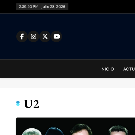
Saltar
2:39:51 PM
julio 28, 2026
al
contenido
To
INICIO
ACTU
U2