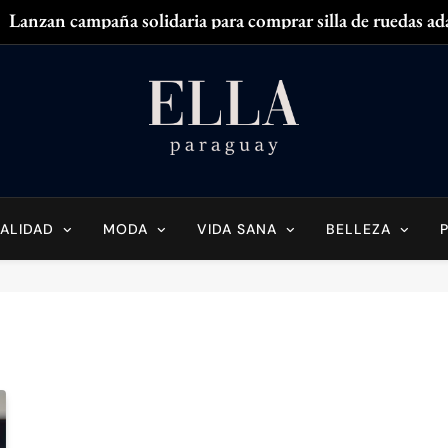
Lanzan campaña solidaria para comprar silla de ruedas ad
Zendaya acaparó
¿
¿Tenés olor en
Ella Paraguay
do Sobre La Mujer Actual
Lanzan campaña solidaria para comprar silla de ruedas ad
Zendaya acaparó
ALIDAD
MODA
VIDA SANA
BELLEZA
¿
¿Tenés olor en