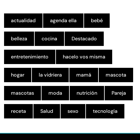
actualidad
agenda ella
bebé
belleza
cocina
Destacado
entretenimiento
hacelo vos misma
hogar
la vidriera
mamá
mascota
mascotas
moda
nutrición
Pareja
receta
Salud
sexo
tecnología