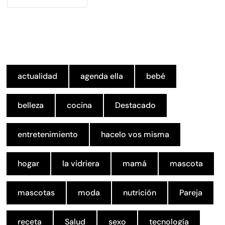
de
entradas
actualidad
agenda ella
bebé
belleza
cocina
Destacado
entretenimiento
hacelo vos misma
hogar
la vidriera
mamá
mascota
mascotas
moda
nutrición
Pareja
receta
Salud
sexo
tecnología