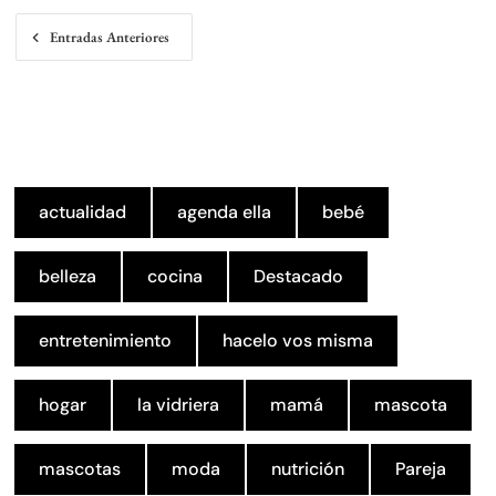
Navegación
Entradas Anteriores
de
entradas
actualidad
agenda ella
bebé
belleza
cocina
Destacado
entretenimiento
hacelo vos misma
hogar
la vidriera
mamá
mascota
mascotas
moda
nutrición
Pareja