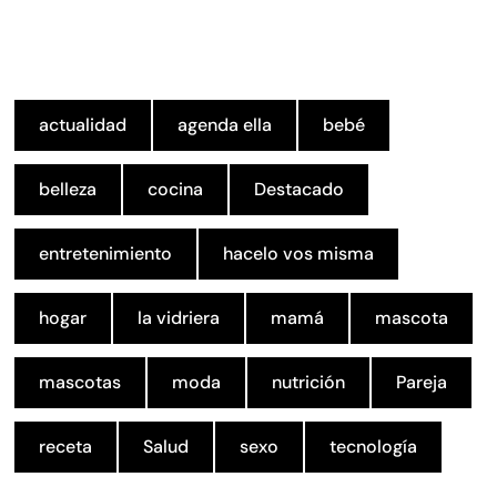
actualidad
agenda ella
bebé
belleza
cocina
Destacado
entretenimiento
hacelo vos misma
hogar
la vidriera
mamá
mascota
mascotas
moda
nutrición
Pareja
receta
Salud
sexo
tecnología