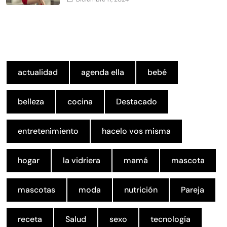
actualidad
agenda ella
bebé
belleza
cocina
Destacado
entretenimiento
hacelo vos misma
hogar
la vidriera
mamá
mascota
mascotas
moda
nutrición
Pareja
receta
Salud
sexo
tecnología