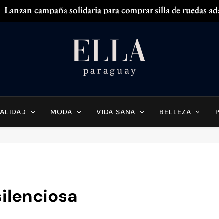
Lanzan campaña solidaria para comprar silla de ruedas ad
Zendaya acaparó
¿
¿Tenés olor en
Ella Paraguay
do Sobre La Mujer Actual
Lanzan campaña solidaria para comprar silla de ruedas ad
Zendaya acaparó
ALIDAD
MODA
VIDA SANA
BELLEZA
¿
¿Tenés olor en
silenciosa