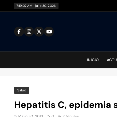
Saltar
7:19:08 AM
julio 30, 2026
al
contenido
To
INICIO
ACTU
Salud
Hepatitis C, epidemia 
Mayo 30, 2013
0
7 Minutos