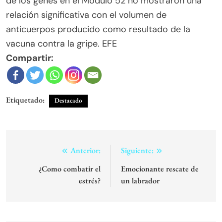
de los genes en el Módulo 52 no mostraron una
relación significativa con el volumen de
anticuerpos producido como resultado de la
vacuna contra la gripe. EFE
Compartir:
Etiquetado:
Destacado
Navegación
Anterior:
Siguiente:
de
¿Como combatir el
Emocionante rescate de
estrés?
un labrador
entradas