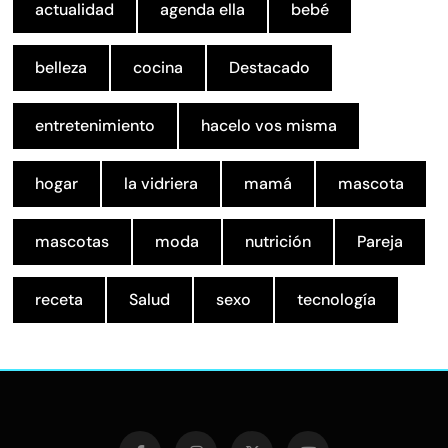
actualidad
agenda ella
bebé
belleza
cocina
Destacado
entretenimiento
hacelo vos misma
hogar
la vidriera
mamá
mascota
mascotas
moda
nutrición
Pareja
receta
Salud
sexo
tecnología