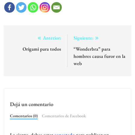
Navegación
Anterior:
Siguiente:
de
Origami para todos
“Wonderbra” para
hombres causa furor en la
entradas
web
Dejá un comentario
Comentarios (0)
Comentarios de Facebook
Lo siento, debes estar
conectado
para publicar un