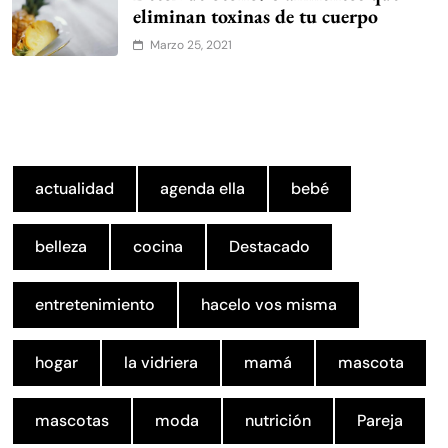
eliminan toxinas de tu cuerpo
Marzo 25, 2021
actualidad
agenda ella
bebé
belleza
cocina
Destacado
entretenimiento
hacelo vos misma
hogar
la vidriera
mamá
mascota
mascotas
moda
nutrición
Pareja