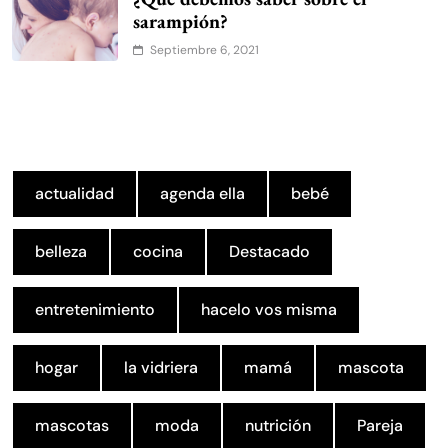
sarampión?
Septiembre 6, 2021
actualidad
agenda ella
bebé
belleza
cocina
Destacado
entretenimiento
hacelo vos misma
hogar
la vidriera
mamá
mascota
mascotas
moda
nutrición
Pareja