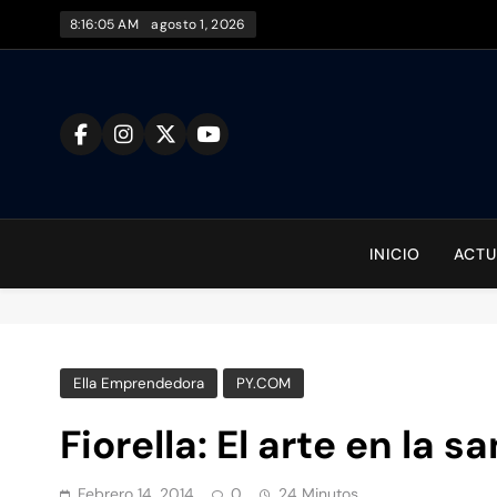
Saltar
8:16:07 AM
agosto 1, 2026
al
contenido
To
INICIO
ACTU
Ella Emprendedora
PY.COM
Fiorella: El arte en la s
Febrero 14, 2014
0
24 Minutos