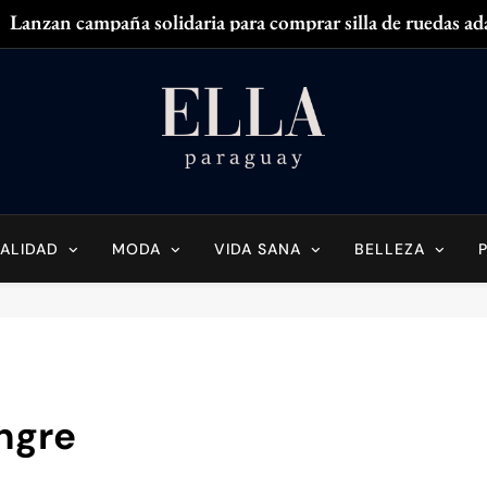
Lanzan campaña solidaria para comprar silla de ruedas ad
Zendaya acaparó
¿
¿Tenés olor en
Ella Paraguay
do Sobre La Mujer Actual
Lanzan campaña solidaria para comprar silla de ruedas ad
Zendaya acaparó
ALIDAD
MODA
VIDA SANA
BELLEZA
¿
¿Tenés olor en
angre