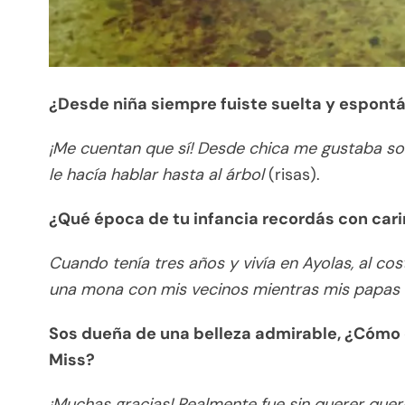
¿Desde niña siempre fuiste suelta y espont
¡Me cuentan que sí! Desde chica me gustaba soc
le hacía hablar hasta al árbol
(risas).
¿Qué época de tu infancia recordás con car
Cuando tenía tres años y vivía en Ayolas, al c
una mona con mis vecinos mientras mis papas 
Sos dueña de una belleza admirable, ¿Cómo 
Miss?
¡Muchas gracias! Realmente fue sin querer querie