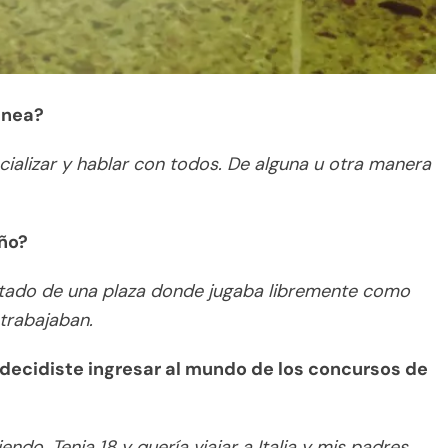
ánea?
ializar y hablar con todos. De alguna u otra manera
iño?
ostado de una plaza donde jugaba libremente como
trabajaban.
decidiste ingresar al mundo de los concursos de
ndo. Tenia 18 y quería viajar a Italia y mis padres,