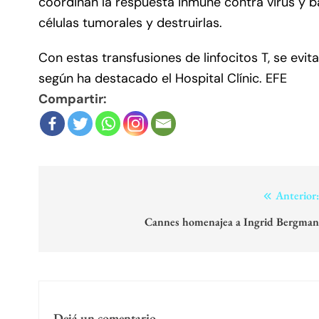
coordinan la respuesta inmune contra virus y bac
células tumorales y destruirlas.
Con estas transfusiones de linfocitos T, se evit
según ha destacado el Hospital Clínic. EFE
Compartir:
Navegación
Anterior
de
Cannes homenajea a Ingrid Bergma
entradas
Dejá un comentario