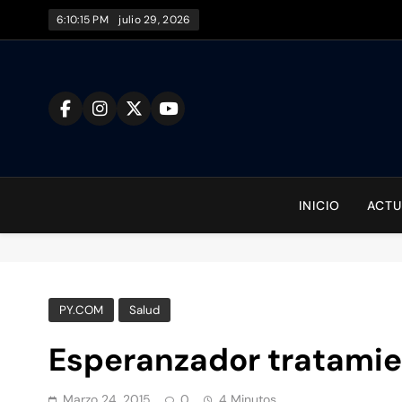
Saltar
6:10:16 PM
julio 29, 2026
al
contenido
To
INICIO
ACTU
PY.COM
Salud
Esperanzador tratamie
Marzo 24, 2015
0
4 Minutos