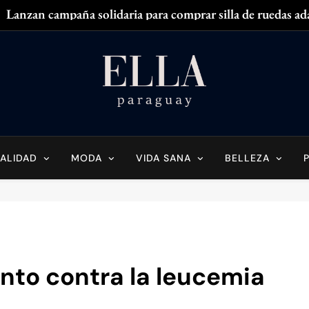
Lanzan campaña solidaria para comprar silla de ruedas ad
Zendaya acaparó
¿
¿Tenés olor en
Ella Paraguay
do Sobre La Mujer Actual
Lanzan campaña solidaria para comprar silla de ruedas ad
Zendaya acaparó
ALIDAD
MODA
VIDA SANA
BELLEZA
¿
¿Tenés olor en
nto contra la leucemia