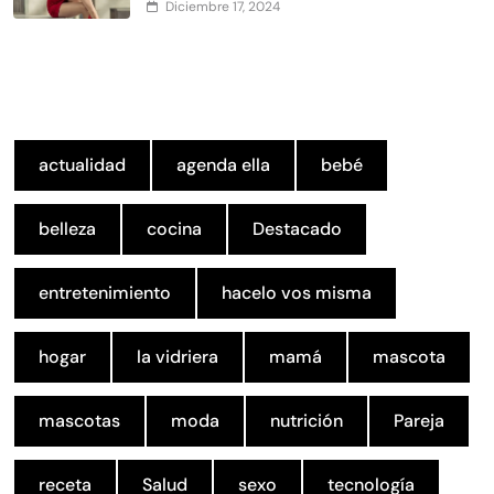
Diciembre 17, 2024
actualidad
agenda ella
bebé
belleza
cocina
Destacado
entretenimiento
hacelo vos misma
hogar
la vidriera
mamá
mascota
mascotas
moda
nutrición
Pareja
receta
Salud
sexo
tecnología