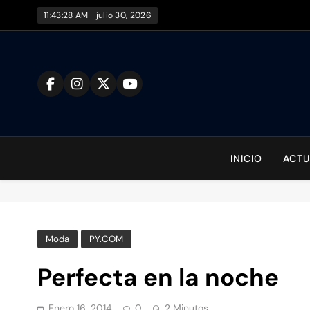
Saltar
11:43:29 AM
julio 30, 2026
al
contenido
To
INICIO
ACTU
Moda
PY.COM
Perfecta en la noche
Enero 16, 2014
0
2 Minutos