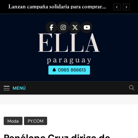
Saltar
Lanzan campaña solidaria para comprar
al
silla de ruedas adaptada para mujer con
esclerosis múltiple
contenido
Zendaya acaparó las miradas en el Fashion
Week de París
¿Piernas cansadas, hinchadas o con dolor?
¿Tenés olor en las axilas? ¿Cuánto dura el
desodorante?
Lanzan campaña solidaria para comprar
silla de ruedas adaptada para mujer con
esclerosis múltiple
Ella Paraguay
0985 866613
Zendaya acaparó las miradas en el Fashion
Todo Sobre La Mujer Actual
Week de París
¿Piernas cansadas, hinchadas o con dolor?
MENÚ
¿Tenés olor en las axilas? ¿Cuánto dura el
desodorante?
Moda
PY.COM
Penélope Cruz dirige de