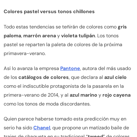
Colores pastel versus tonos chillones
Todo estas tendencias se teñirán de colores como
gris
paloma
,
marrón arena
y
violeta tulipán
. Los tonos
pastel se reparten la paleta de colores de la próxima
primavera-verano.
Así lo avanza la empresa
Pantone
, autora del más usado
de los
catálogos de colores
, que declara al
azul cielo
como el indiscutible protagonista de la pasarela en la
primera-verano de 2014, y al
azul marino
y
rojo cayena
como los tonos de moda discordantes.
Quien parece haberse tomado esta predicción muy en
serio ha sido
Chanel
, que propone un matizado baile de
trajes de chaqueta en su tradicional “
tweed
” de colores