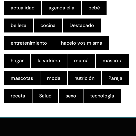
actualidad
agenda ella
bebé
belleza
cocina
Destacado
entretenimiento
hacelo vos misma
hogar
la vidriera
mamá
mascota
mascotas
moda
nutrición
Pareja
receta
Salud
sexo
tecnología