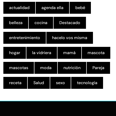
actualidad
agenda ella
bebé
belleza
cocina
Destacado
entretenimiento
hacelo vos misma
hogar
la vidriera
mamá
mascota
mascotas
moda
nutrición
Pareja
receta
Salud
sexo
tecnología