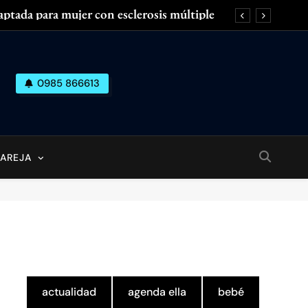
aptada para mujer con esclerosis múltiple
 las miradas en el Fashion Week de París
Piernas cansadas, hinchadas o con dolor?
0985 866613
 las axilas? ¿Cuánto dura el desodorante?
aptada para mujer con esclerosis múltiple
 las miradas en el Fashion Week de París
PAREJA
Piernas cansadas, hinchadas o con dolor?
 las axilas? ¿Cuánto dura el desodorante?
actualidad
agenda ella
bebé