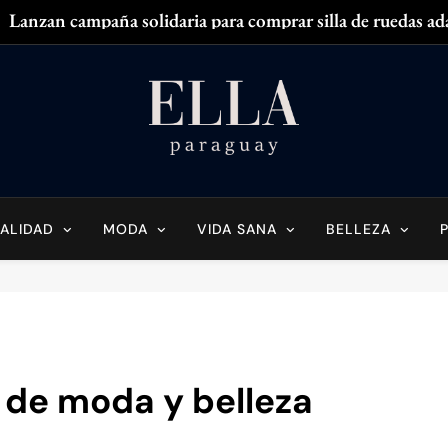
Lanzan campaña solidaria para comprar silla de ruedas ad
Zendaya acaparó
¿
¿Tenés olor en
Ella Paraguay
do Sobre La Mujer Actual
Lanzan campaña solidaria para comprar silla de ruedas ad
Zendaya acaparó
ALIDAD
MODA
VIDA SANA
BELLEZA
¿
¿Tenés olor en
 de moda y belleza