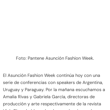
las charlas que se desarrollan en Broadway (Sucre
esq. Capitán Brizuela).
Para mañana y el domingo la cita se traslada a la
Conmebol para el tradicional formato de desfiles
del AFW. Las marcas y los diseñadores que se
presentarán son: Julia Galli, Boxes, Shambu,
Maternity, Ocre, Vro Pardo, Hard Rock/Viuda
Ramirez, L’uomo, Kalúa, Caburé, Hernán Alvarez
(Ganador Pilar Puro Talento), Tanya Villalba,
Farfalle, Karen Daher, Fauve Gaubbe, Pierrot-
Emma Viedma, y Javier Saiach.