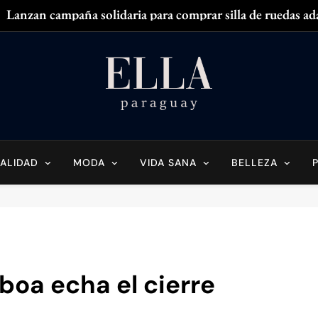
Lanzan campaña solidaria para comprar silla de ruedas ad
Zendaya acaparó
¿
¿Tenés olor en
Ella Paraguay
do Sobre La Mujer Actual
Lanzan campaña solidaria para comprar silla de ruedas ad
Zendaya acaparó
ALIDAD
MODA
VIDA SANA
BELLEZA
¿
¿Tenés olor en
boa echa el cierre