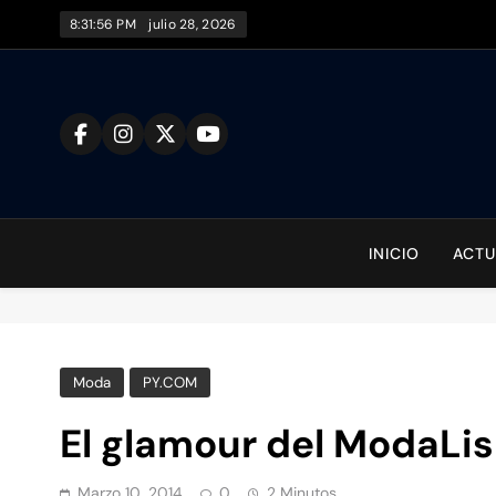
Saltar
8:31:57 PM
julio 28, 2026
al
contenido
To
INICIO
ACTU
Moda
PY.COM
El glamour del ModaLis
Marzo 10, 2014
0
2 Minutos