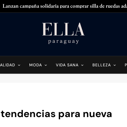
Lanzan campaña solidaria para comprar silla de ruedas ad
Zendaya acaparó
¿
¿Tenés olor en
Ella Paraguay
do Sobre La Mujer Actual
Lanzan campaña solidaria para comprar silla de ruedas ad
Zendaya acaparó
ALIDAD
MODA
VIDA SANA
BELLEZA
¿
¿Tenés olor en
 tendencias para nueva