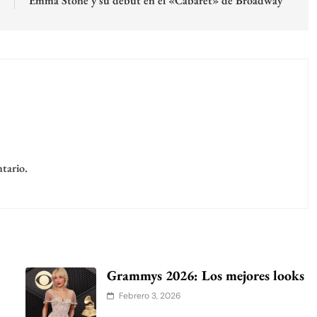
?
Emma Stone y su debut en el «Cabaret» de Broadway
tario.
Grammys 2026: Los mejores looks
Febrero 3, 2026