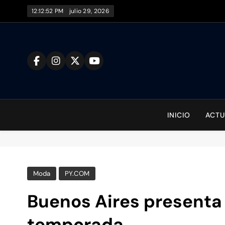
Saltar
12:12:53 PM
julio 29, 2026
al
contenido
To
INICIO
ACTU
Moda
PY.COM
Buenos Aires presenta
temporada