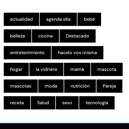
actualidad
agenda ella
bebé
belleza
cocina
Destacado
entretenimiento
hacelo vos misma
hogar
la vidriera
mamá
mascota
mascotas
moda
nutrición
Pareja
receta
Salud
sexo
tecnología