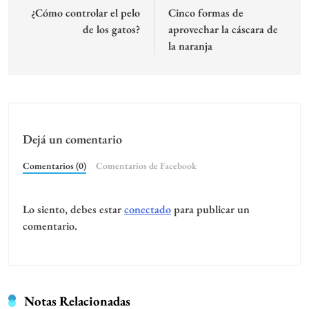
Abril 2, 2021
Chipa: ¡Manos a la masa!
Marzo 30, 2021
Detox de otoño: 6 alimentos que
eliminan toxinas de tu cuerpo
Marzo 25, 2021
actualidad
agenda ella
bebé
belleza
cocina
Destacado