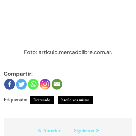
Dejá un comentario
Comentarios (0)
Comentarios de Facebook
Lo siento, debes estar
conectado
para publicar un
comentario.
Notas Relacionadas
Aclarando las axilas con estos trucos
caseros
Abril 12, 2021
¡Preparemos huevos de pascua!