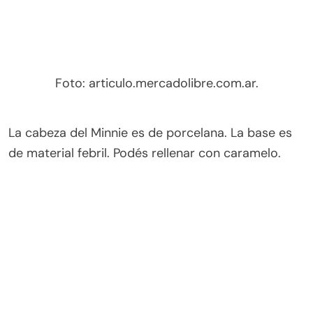
Foto: articulo.mercadolibre.com.ar.
Compartir:
Etiquetado:
Destacado
hacelo vos misma
Navegación
Anterior:
Siguiente:
de
¿Cómo controlar el pelo
Cinco formas de
de los gatos?
aprovechar la cáscara de
entradas
la naranja