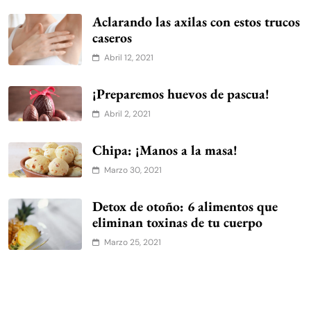
entretenimiento
hacelo vos misma
hogar
la vidriera
mamá
mascota
mascotas
moda
nutrición
Pareja
receta
Salud
sexo
tecnología
INICIO
ACTUALIDAD
MODA
VIDA SANA
BELLEZA
PAREJA