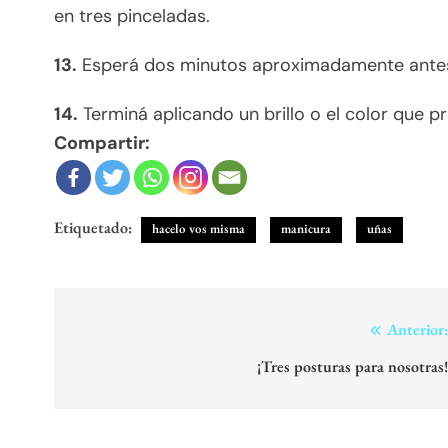
en tres pinceladas.
13.
Esperá dos minutos aproximadamente antes 
14.
Terminá aplicando un brillo o el color que 
Compartir:
Etiquetado:
hacelo vos misma
manicura
uñas
Navegación
Anterior
de
¡Tres posturas para nosotras
entradas