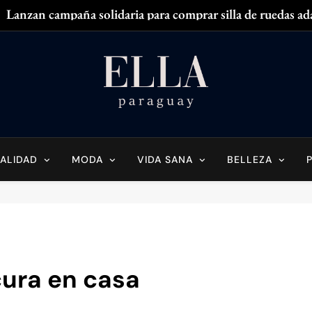
Lanzan campaña solidaria para comprar silla de ruedas ad
Zendaya acaparó
¿
¿Tenés olor en
Ella Paraguay
do Sobre La Mujer Actual
Lanzan campaña solidaria para comprar silla de ruedas ad
Zendaya acaparó
ALIDAD
MODA
VIDA SANA
BELLEZA
¿
¿Tenés olor en
ura en casa