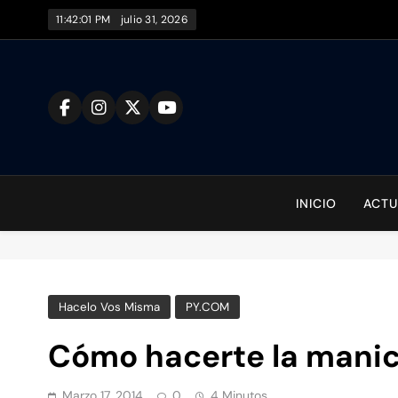
Saltar
11:42:02 PM
julio 31, 2026
al
contenido
To
INICIO
ACTU
Hacelo Vos Misma
PY.COM
Cómo hacerte la manic
Marzo 17, 2014
0
4 Minutos