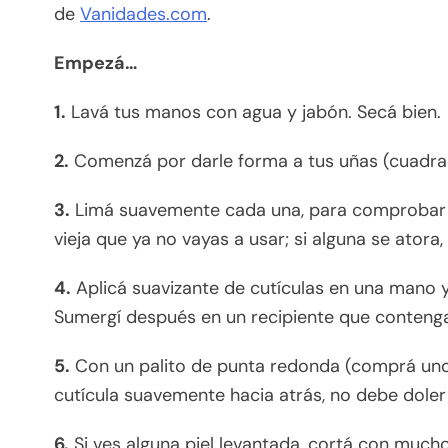
de
Vanidades.com
.
Empezá…
1.
Lavá tus manos con agua y jabón. Secá bien.
2.
Comenzá por darle forma a tus uñas (cuadra
3.
Limá suavemente cada una, para comprobar 
vieja que ya no vayas a usar; si alguna se ator
4.
Aplicá suavizante de cutículas en una mano
Sumergí después en un recipiente que conteng
5.
Con un palito de punta redonda (comprá uno e
cutícula suavemente hacia atrás, no debe doler 
6.
Si ves alguna piel levantada, cortá con mucho