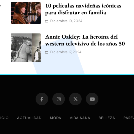
e
10 películas navideñas icónicas
para disfrutar en familia
Diciembre 19, 2024
Annie Oakley: La heroína del
western televisivo de los años 50
Diciembre 17, 2024
NICIO
ACTUALIDAD
MODA
VIDA SANA
BELLEZA
PARE