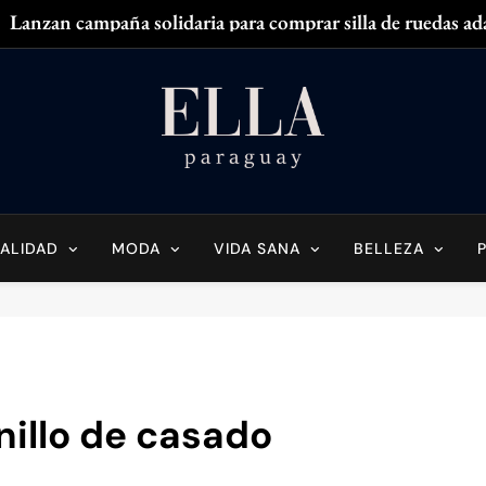
Lanzan campaña solidaria para comprar silla de ruedas ad
Zendaya acaparó
¿
¿Tenés olor en
Ella Paraguay
do Sobre La Mujer Actual
Lanzan campaña solidaria para comprar silla de ruedas ad
Zendaya acaparó
ALIDAD
MODA
VIDA SANA
BELLEZA
¿
¿Tenés olor en
nillo de casado