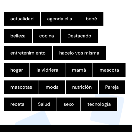
actualidad
agenda ella
bebé
belleza
cocina
Destacado
entretenimiento
hacelo vos misma
hogar
la vidriera
mamá
mascota
mascotas
moda
nutrición
Pareja
receta
Salud
sexo
tecnología