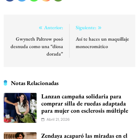
Navegación
Anterior:
Siguiente:
de
Gwyneth Paltrow posó
Así te haces un maquillaje
desnuda como una “diosa
monocromático
entradas
dorada”
Notas Relacionadas
Lanzan campaña solidaria para
comprar silla de ruedas adaptada
para mujer con esclerosis múltiple
Abril 21, 2026
Zendaya acaparó las miradas en el