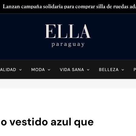
Lanzan campaña solidaria para comprar silla de ruedas ad
Zendaya acaparó
¿
¿Tenés olor en
Ella Paraguay
do Sobre La Mujer Actual
Lanzan campaña solidaria para comprar silla de ruedas ad
Zendaya acaparó
ALIDAD
MODA
VIDA SANA
BELLEZA
¿
¿Tenés olor en
do vestido azul que