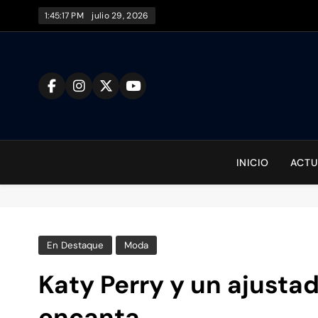
Saltar
1:45:18 PM
julio 29, 2026
al
contenido
To
INICIO
ACTU
En Destaque
Moda
Katy Perry y un ajusta
encanta