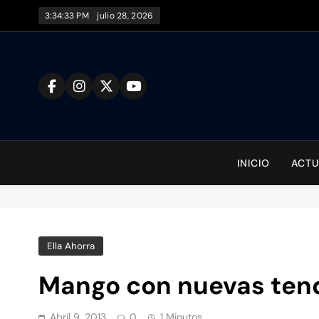
Saltar
3:34:33 PM
julio 28, 2026
al
contenido
To
INICIO
ACTU
Ella Ahorra
Mango con nuevas ten
Abril 9, 2013
0
1 Minutos