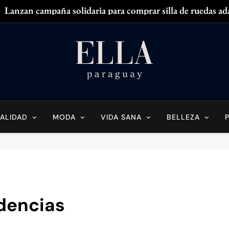
Lanzan campaña solidaria para comprar silla de ruedas ad
Zendaya acaparó
¿
¿Tenés olor en
Ella Paraguay
do Sobre La Mujer Actual
Lanzan campaña solidaria para comprar silla de ruedas ad
Zendaya acaparó
ALIDAD
MODA
VIDA SANA
BELLEZA
¿
¿Tenés olor en
dencias