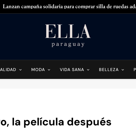
Lanzan campaña solidaria para comprar silla de ruedas ad
Zendaya acaparó
¿
¿Tenés olor en
Ella Paraguay
do Sobre La Mujer Actual
Lanzan campaña solidaria para comprar silla de ruedas ad
Zendaya acaparó
ALIDAD
MODA
VIDA SANA
BELLEZA
¿
¿Tenés olor en
ro, la película después