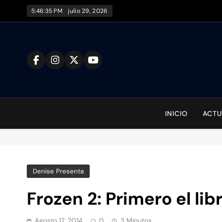
Saltar
5:46:36 PM
julio 29, 2026
al
contenido
To
INICIO
ACTU
Denise Presenta
Frozen 2: Primero el lib
Agosto 17, 2014
0
3 Minutos