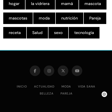
hogar
la vidriera
mamá
mascota
mascotas
moda
nutrición
Pareja
receta
Salud
sexo
tecnología
INICIO
ACTUALIDAD
MODA
VIDA SANA
BELLEZA
PAREJA