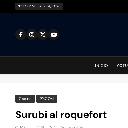
Saltar
3:01:52 AM
julio 29, 2026
al
contenido
To
INICIO
ACTU
Cocina
PY.COM
Surubí al roquefort
Marzo 1, 2018
0
1 Minutos