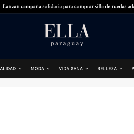
Lanzan campaña solidaria para comprar silla de ruedas ad
Zendaya acaparó
¿
¿Tenés olor en
Ella Paraguay
do Sobre La Mujer Actual
Lanzan campaña solidaria para comprar silla de ruedas ad
Zendaya acaparó
ALIDAD
MODA
VIDA SANA
BELLEZA
¿
¿Tenés olor en